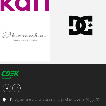
г. Баку, Хатаинский район, улица Махаммада Хади 80